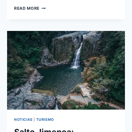
DESCUBRE
READ MORE
EL
CIBAO:
NATURALEZA
Y
CULTURA
EN
EL
CORAZÓN
DE
NOTICIAS
|
TURISMO
Salto Jimenoa: