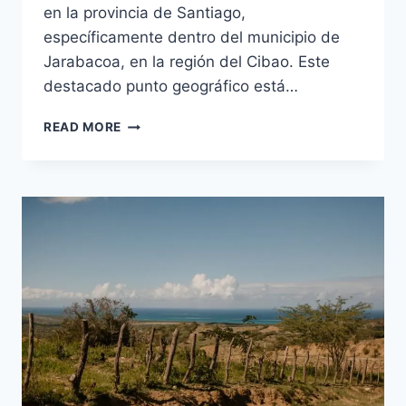
en la provincia de Santiago,
específicamente dentro del municipio de
Jarabacoa, en la región del Cibao. Este
destacado punto geográfico está…
PICO
READ MORE
DUARTE:
LA
MONTAÑA
MÁS
ALTA
DE
REPÚBLICA
DOMINICANA