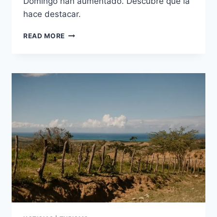
Domingo han aumentado. Descubre qué la
hace destacar.
HISTORIA
READ MORE
Y
CULTURA
DE
SANTO
DOMINGO:
UN
VIAJE
ENRIQUECEDOR