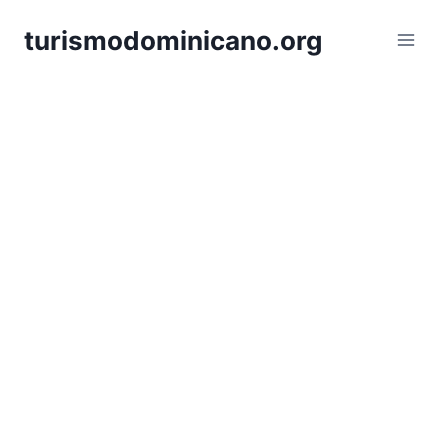
Skip
turismodominicano.org
to
content