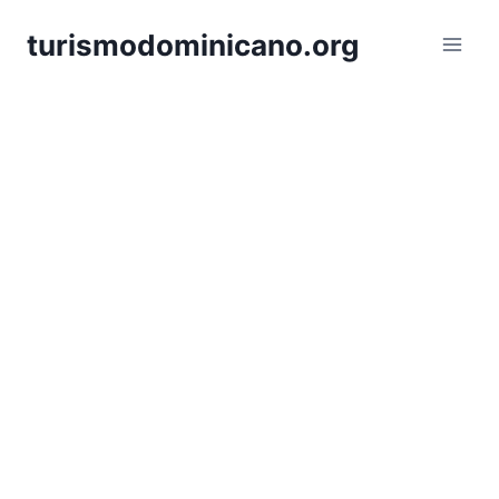
Skip
turismodominicano.org
to
content