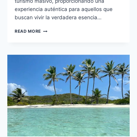
turismo masivo, proporcionando una
experiencia auténtica para aquellos que
buscan vivir la verdadera esencia…
MICHES:
READ MORE
AVENTURA
Y
NATURALEZA
EN
LA
COSTA
NORESTE
DE