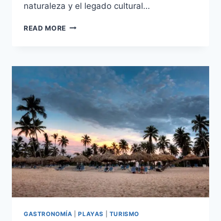
naturaleza y el legado cultural…
DESCUBRE
READ MORE
SAMANÁ:
UN
PARAÍSO
TURÍSTICO
EN
LA
REPÚBLICA
DOMINICANA
GASTRONOMÍA
|
PLAYAS
|
TURISMO