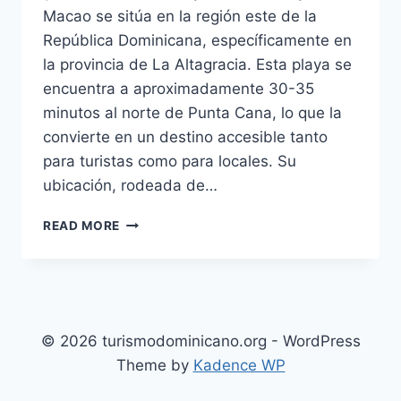
Macao se sitúa en la región este de la
República Dominicana, específicamente en
la provincia de La Altagracia. Esta playa se
encuentra a aproximadamente 30-35
minutos al norte de Punta Cana, lo que la
convierte en un destino accesible tanto
para turistas como para locales. Su
ubicación, rodeada de…
DESCUBRE
READ MORE
PLAYA
MACAO,
UN
TESORO
NATURAL
EN
© 2026 turismodominicano.org - WordPress
LA
Theme by
Kadence WP
REPÚBLICA
DOMINICANA