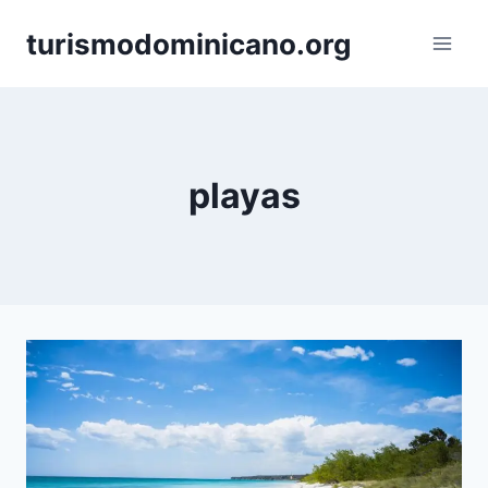
Skip
turismodominicano.org
to
content
playas