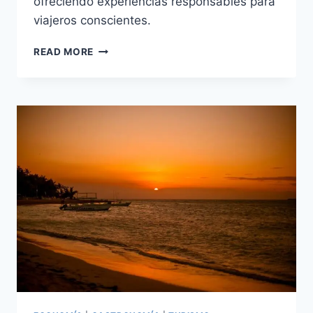
ofreciendo experiencias responsables para
viajeros conscientes.
SALTO
READ MORE
JIMENOA:
UN
ESCAPE
NATURAL
EN
REPÚBLICA
DOMINICANA