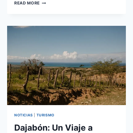
MAO,
READ MORE
VALVERDE:
ECOTURISMO
Y
CULTURA
AUTÉNTICA
NOTICIAS
|
TURISMO
Dajabón: Un Viaje a