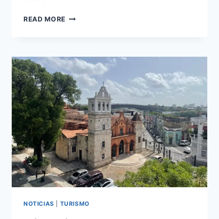
DESCUBRE
READ MORE
LA
CULTURA
Y
NATURALEZA
DE
SANTIAGO
Y
MOCA
EN
EL
CIBAO
NOTICIAS
|
TURISMO