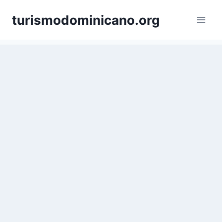
Skip
turismodominicano.org
to
content