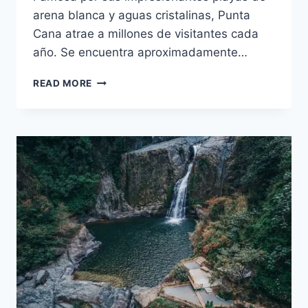
arena blanca y aguas cristalinas, Punta
Cana atrae a millones de visitantes cada
año. Se encuentra aproximadamente…
GUÍA
READ MORE
DE
VIAJE:
PUNTA
CANA,
SAMANÁ
Y
BANÍ