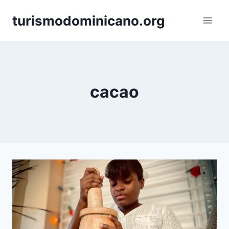
Skip
turismodominicano.org
to
content
cacao