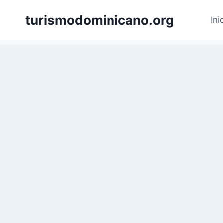
Skip
turismodominicano.org
to
Ini
content