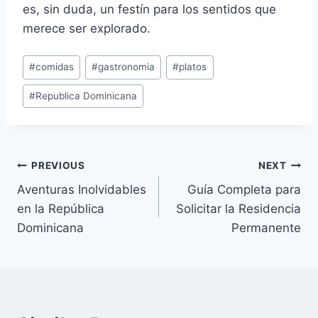
es, sin duda, un festín para los sentidos que
merece ser explorado.
Post
#
comidas
#
gastronomia
#
platos
Tags:
#
Republica Dominicana
Navegación
PREVIOUS
NEXT
Aventuras Inolvidables
Guía Completa para
de
en la República
Solicitar la Residencia
entradas
Dominicana
Permanente