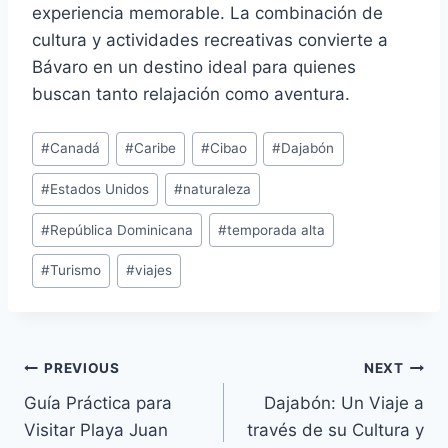
experiencia memorable. La combinación de
cultura y actividades recreativas convierte a
Bávaro en un destino ideal para quienes
buscan tanto relajación como aventura.
Post
#
Canadá
#
Caribe
#
Cibao
#
Dajabón
Tags:
#
Estados Unidos
#
naturaleza
#
República Dominicana
#
temporada alta
#
Turismo
#
viajes
Navegación
PREVIOUS
NEXT
Guía Práctica para
Dajabón: Un Viaje a
de
Visitar Playa Juan
través de su Cultura y