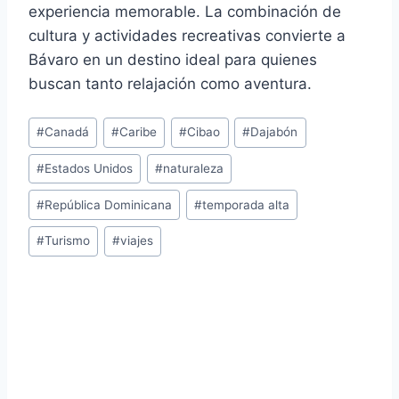
experiencia memorable. La combinación de
cultura y actividades recreativas convierte a
Bávaro en un destino ideal para quienes
buscan tanto relajación como aventura.
Post
#
Canadá
#
Caribe
#
Cibao
#
Dajabón
Tags:
#
Estados Unidos
#
naturaleza
#
República Dominicana
#
temporada alta
#
Turismo
#
viajes