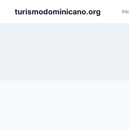
Skip
turismodominicano.org
to
Ini
content