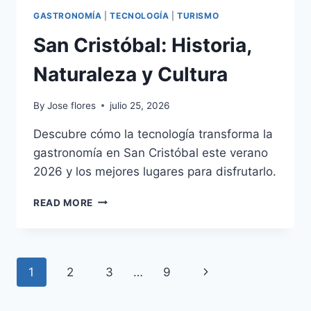
GASTRONOMÍA
|
TECNOLOGÍA
|
TURISMO
San Cristóbal: Historia,
Naturaleza y Cultura
By
Jose flores
julio 25, 2026
Descubre cómo la tecnología transforma la
gastronomía en San Cristóbal este verano
2026 y los mejores lugares para disfrutarlo.
SAN
READ MORE
CRISTÓBAL:
HISTORIA,
NATURALEZA
Y
Page
Next
1
2
3
…
9
CULTURA
navigation
Page