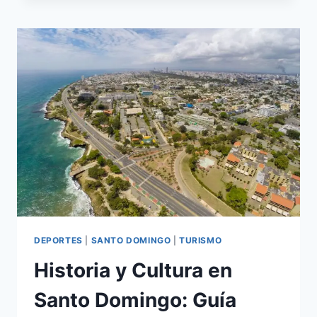
DUARTE,
VALLE
NUEVO
Y
JARABACOA
DEPORTES
|
SANTO DOMINGO
|
TURISMO
Historia y Cultura en
Santo Domingo: Guía