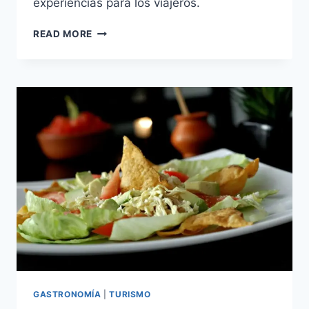
experiencias para los viajeros.
BAHÍA
READ MORE
DE
LAS
ÁGUILAS:
UN
DESTINO
ESENCIAL
EN
PEDERNALES
GASTRONOMÍA
|
TURISMO