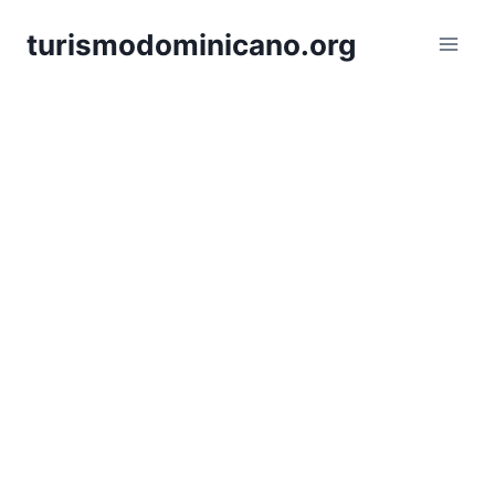
Skip
turismodominicano.org
to
content