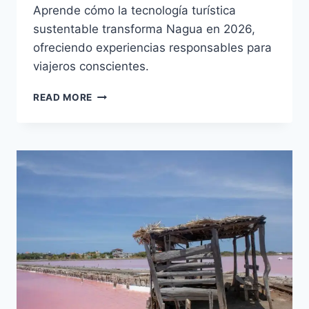
Aprende cómo la tecnología turística
sustentable transforma Nagua en 2026,
ofreciendo experiencias responsables para
viajeros conscientes.
SALTO
READ MORE
JIMENOA
Y
MOCA:
DESCUBRE
LA
PROVINCIA
DE
ESPAILLAT