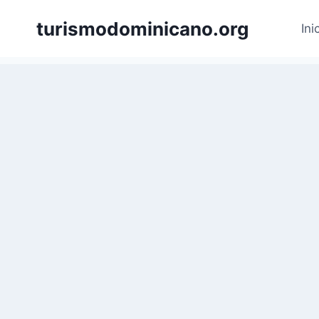
Skip
turismodominicano.org
to
Ini
content