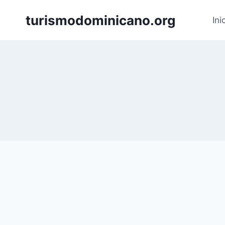
Skip
turismodominicano.org
to
Ini
content